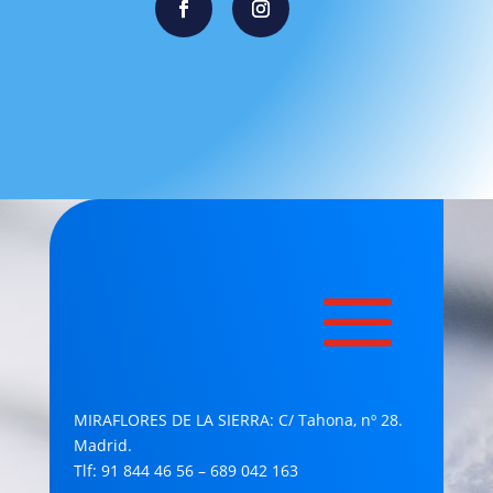
MIRAFLORES DE LA SIERRA: C/ Tahona, nº 28.
Madrid.
Tlf: 91 844 46 56 – 689 042 163