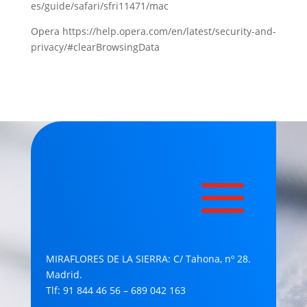
es/guide/safari/sfri11471/mac
Opera https://help.opera.com/en/latest/security-and-
privacy/#clearBrowsingData
MIRAFLORES DE LA SIERRA: C/ Tahona, nº 28.
Madrid.
Tlf: 91 844 46 56 – 689 042 163