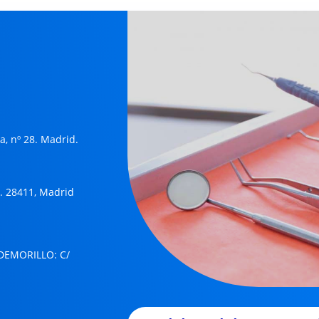
, nº 28. Madrid.
19. 28411, Madrid
LDEMORILLO
: C/