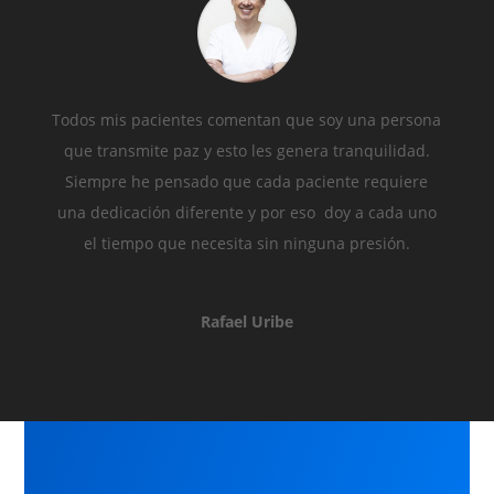
Todos mis pacientes comentan que soy una persona
que transmite paz y esto les genera tranquilidad.
Siempre he pensado que cada paciente requiere
una dedicación diferente y por eso doy a cada uno
el tiempo que necesita sin ninguna presión.
Rafael Uribe