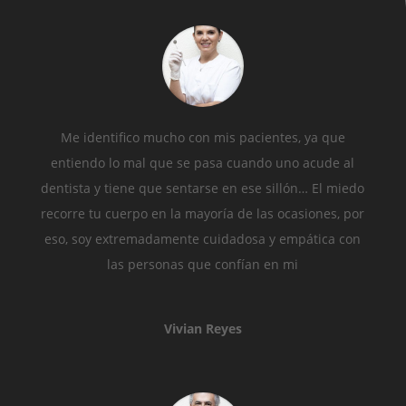
Me identifico mucho con mis pacientes, ya que
entiendo lo mal que se pasa cuando uno acude al
dentista y tiene que sentarse en ese sillón… El miedo
recorre tu cuerpo en la mayoría de las ocasiones, por
eso, soy extremadamente cuidadosa y empática con
las personas que confían en mi
Vivian Reyes