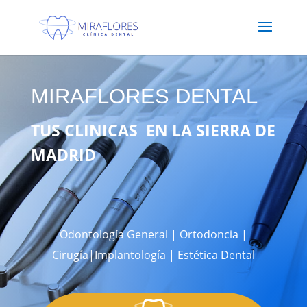
Protocolo COVID19
MIRAFLORES DENTAL
TUS CLINICAS EN LA SIERRA DE
MADRID
Odontología General | Ortodoncia |
Cirugía|Implantología | Estética Dental