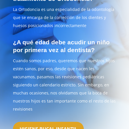
La Ortodoncia es una especialidad de la odontología
que se encarga de la corrección de los dientes y
huesos posicionados incorrectamente
¿A qué edad debe acudir un niño
por primera vez al dentista?
Cuando somos padres, queremos que nuestros hijos
estén sanos, por eso, desde que nacen les
vacunamos, pasamos las revisiones pediátricas
siguiendo un calendario estricto. Sin embargo, en
muchas ocasiones, nos olvidamos que la boca de
nuestros hijos es tan importante como el resto de las
revisiones
HIGIENE BUCAL INFANTIL