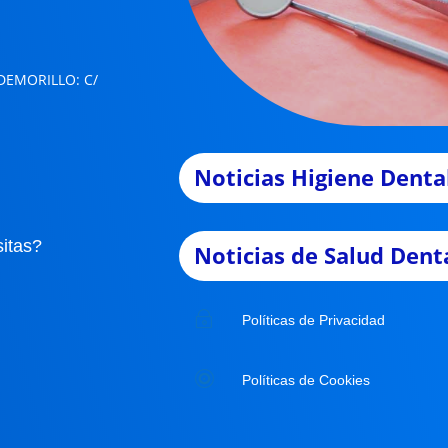
LDEMORILLO
: C/
Noticias Higiene Dental
itas?
Noticias de Salud Dent
~
Políticas de Privacidad

Políticas de Cookies