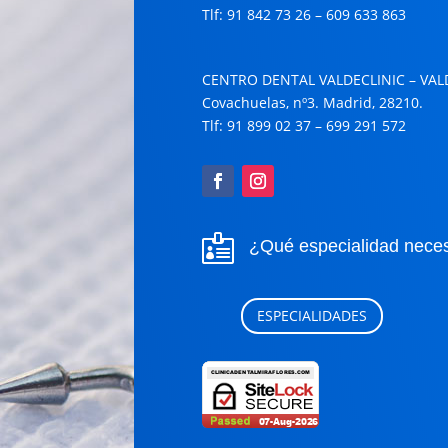
Tlf: 91 842 73 26 –
609 633 863
CENTRO DENTAL VALDECLINIC – VA
Covachuelas, nº3. Madrid, 28210.
Tlf: 91 899 02 37 –
699 291 572

¿Qué especialidad neces
ESPECIALIDADES